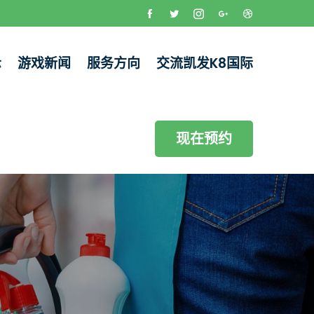
示
游戏新闻
服务方向
交流凯发k8国际
现在预约