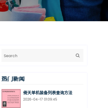
热门新闻
倚天单机装备列表查询方法
2026-04-17 01:09:45