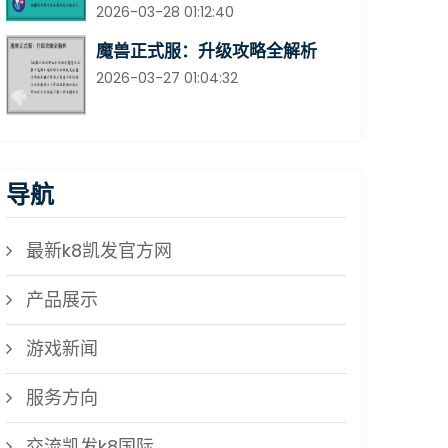
2026-03-28 01:12:40
魔兽正式服：升级攻略全解析
2026-03-27 01:04:32
导航
最新k8凯发官方网
产品展示
游戏新闻
服务方向
交流凯发k8国际