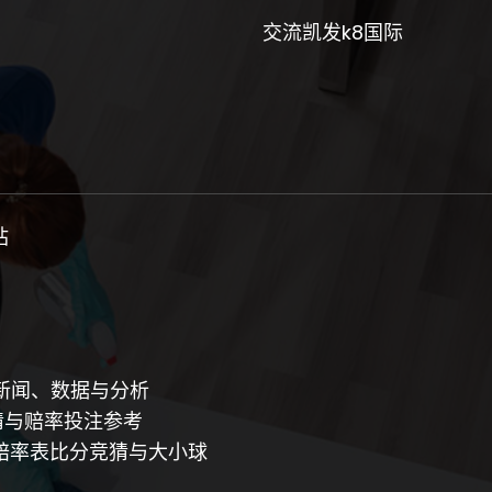
交流凯发k8国际
站
、新闻、数据与分析
竞猜与赔率投注参考
赔率表比分竞猜与大小球