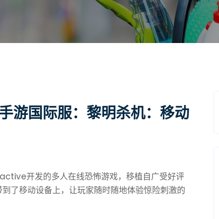
机手游国际服：黎明杀机：移动
teractive开发的多人在线恐怖游戏，移植自广受好评
带到了移动设备上，让玩家随时随地体验惊险刺激的