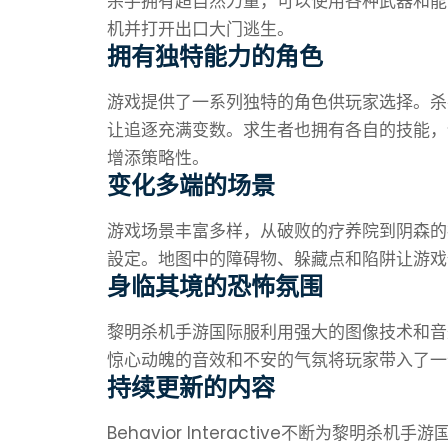
杀手拥有超自然力量，可以使用各种武器和能
机并打开出口大门逃生。
拥有独特能力的角色
游戏提供了一系列独特的角色供玩家选择。杀
让追逐充满变数。求生者也拥有各自的技能，
增添策略性。
变化多端的场景
游戏场景丰富多样，从破败的疗养院到阴森的
設定。地图中的障碍物、躲藏点和陷阱让游戏
身临其境的恐怖氛围
黎明杀机手游国际服利用强大的图像技术和音
惊心动魄的音效和不安的气氛将玩家带入了一
持续更新的内容
Behavior Interactive不断为黎