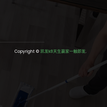
Copyright ©
凯发k8天生赢家一触即发
.